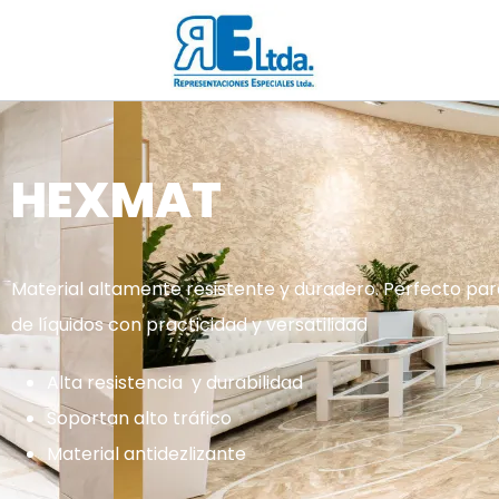
HEXMAT
Material altamente resistente y duradero. Perfecto par
de líquidos con practicidad y versatilidad
Alta resistencia y durabilidad
Soportan alto tráfico
Material antidezlizante