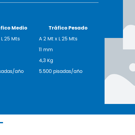
fico Medio
Tráfico Pesado
 L 25 Mts
A 2 Mt x L 25 Mts
11 mm
4,3 Kg
isadas/año
5.500 pisadas/año