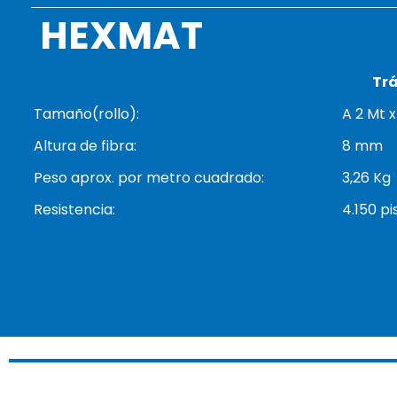
HEXMAT
Trá
Tamaño(rollo):
A 2 Mt x
Altura de fibra:
8 mm
Peso aprox. por metro cuadrado:
3,26 Kg
Resistencia:
4.150 p